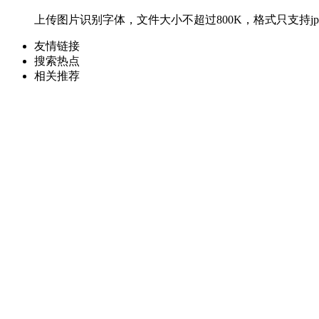
上传图片识别字体，文件大小不超过800K，格式只支持jpg
友情链接
搜索热点
相关推荐
字体视界
找字体
字体
字体下载
享设计
广告禁用词查询
大作
MFont
绘艺素材
上首造字
找图设计
设计素材
电商导航
二维码生成器
wps office