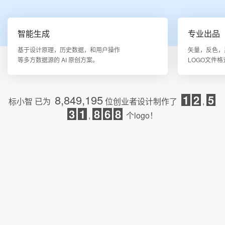
智能生成
专业出品
基于设计原理，历史数据，和用户操作
矢量，反色，
等多方数据源的 AI 原创方案。
LOGO文件
8,849,195
1
2
5
标小智
已为
位创业者设计制作了
,
3
1
8
6
8
,
个logo！